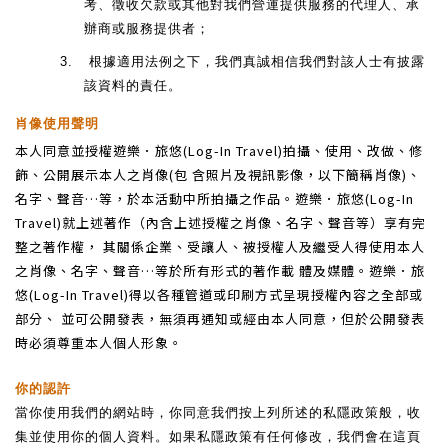
考、徵收欠款或其他對我們營運提供服務的代理人、承
辦商或服務提供者；
3.
根據適用法例之下，我們真誠相信我們對該人士有披露
該資料的責任。
肖像使用聲明
本人同意並授權遊樂．旅悠(Log-In Travel)拍攝、使用、改做、修
飾、公開展示本人之肖像(包 含照片及視訊影像，以下簡稱肖像)、
名字、聲音…等，於本活動中所拍攝之作品。遊樂．旅悠(Log-In
Travel)就上述著作（內含上述授權之肖像、名字、聲音等）享有完
整之著作權， 其關係企業、受讓人、被授權人及繼受人得使用本人
之肖像、名字、聲音…等於所有形式的著作載 體及媒體。遊樂．旅
悠(Log-In Travel)得以各種管道或印刷方式呈現授權內容之全部或
部分、 並可公開發表，無須再通知或經由本人同意，但於公開發表
時必須尊重本人個人形象。
你的認許
當你使用我們的網站時，你同意我們按上列所述的私隱政策般，收
集並使用你的個人資料。如果私隱政策有任何修改，我們會在這頁