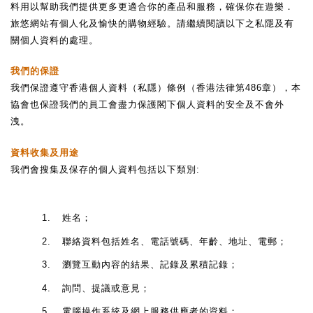
料用以幫助我們提供更多更適合你的產品和服務，確保你在遊樂．
旅悠網站有個人化及愉快的購物經驗。請繼續閱讀以下之私隱及有
關個人資料的處理。
我們的保證
我們保證遵守香港個人資料（私隱）條例（香港法律第
486
章），本
協會也保證我們的員工會盡力保護閣下個人資料的安全及不會外
洩。
資料收集及用途
我們會搜集及保存的個人資料包括以下類別
:
1.
姓名；
2.
聯絡資料包括姓名、電話號碼、年齡、地址、電郵；
3.
瀏覽互動內容的結果、記錄及累積記錄；
4.
詢問、提議或意見；
5.
電腦操作系統及網上服務供應者的資料；