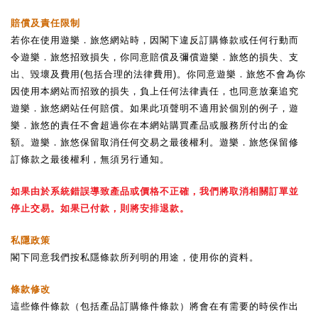
賠償及責任限制
若你在使用遊樂．旅悠網站時，因閣下違反訂購條款或任何行動而
令遊樂．旅悠招致損失，你同意賠償及彌償遊樂．旅悠的損失、支
出、毀壞及費用
(
包括合理的法律費用
)
。你同意遊樂．旅悠不會為你
因使用本網站而招致的損失，負上任何法律責任，也同意放棄追究
遊樂．旅悠網站任何賠償。如果此項聲明不適用於個別的例子，遊
樂．旅悠的責任不會超過你在本網站購買產品或服務所付出的金
額。遊樂．旅悠保留取消任何交易之最後權利。遊樂．旅悠保留修
訂條款之最後權利，無須另行通知。
如果由於系統錯誤導致產品或價格不正確，我們將取消相關訂單並
停止交易。如果已付款，則將安排退款。
私隱政策
閣下同意我們按私隱條款所列明的用途，使用你的資料。
條款修改
這些條件條款（包括產品訂購條件條款）將會在有需要的時侯作出