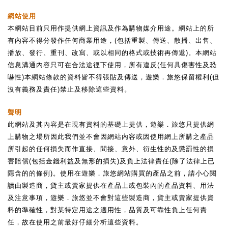
網站使用
本網站目前只用作提供網上資訊及作為購物媒介用途。網站上的所
有內容不得分發作任何商業用途，
(
包括重製、傳送、散播、出售、
播放、發行、重刊、改寫、或以相同的格式或技術再傳遞
)
。本網站
信息溝通內容只可在合法途徑下使用，所有違反
(
任何具傷害性及恐
嚇性
)
本網站條款的資料皆不得張貼及傳送，遊樂．旅悠保留權利
(
但
沒有義務及責任
)
禁止及移除這些資料。
聲明
此網站及其內容是在現有資料的基礎上提供，遊樂．旅悠只提供網
上購物之場所因此我們並不會因網站內容或因使用網上所購之產品
所引起的任何損失而作直接、間接、意外、衍生性的及懲罰性的損
害賠償
(
包括金錢利益及無形的損失
)
及負上法律責任
(
除了法律上已
隱含的的條例
)
。使用在遊樂．旅悠網站購買的產品之前，請小心閱
讀由製造商，貨主或賣家提供在產品上或包裝內的產品資料、用法
及注意事項，遊樂．旅悠並不會對這些製造商，貨主或賣家提供資
料的準確性，對某特定用途之適用性，品質及可靠性負上任何責
任，故在使用之前最好仔細分析這些資料。