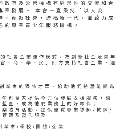
的政府及公營機構有經常性的交流和合
專業發展。 本會一直秉持「以人為
神，貢獻社會，造福新一代，並致力成
名的專業青少年服務機構。
樣的社會企業運作模式，為創新社企及青年
「官、商、學、民」四方支持社會企業，達
年創業家的獨特才華，協助他們將潛能變為
青年創業家提供全方位發展支援服務，讓
務藍圖，成為他們業務上的好夥伴；
康樂體育活動，提供優質專業導師/教練/
目管理及製作服務
創業家
/
學校/團體/企業