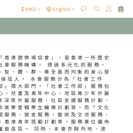
$
HKD
English
「香港遊樂場協會」，是香港一所歷史
社會服務機構。 透過多元化的服務，
、智、體、群、美全面而均衡的身心發
的接班人。 本會服務分為「社會工作
部」兩大部門。「社會工作部」服務包
心、兒童及青年中心、地區青少年外展
年深宵外展服務、社區支援服務計劃、
非常學堂輟學生輔導計劃等。而「文化
館服務、營舍服務、藝術及交流服務、
、香港青年獎勵計劃等。服務單位遍佈
離島各區。 同時，本會亦與內地、澳