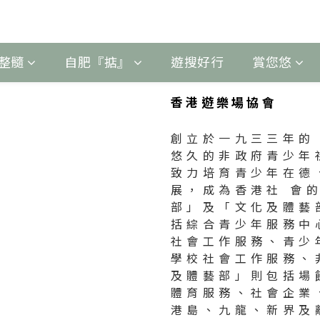
整髓
自肥『掂』
遊搜好行
賞您悠
香港遊樂場協會
創立於一九三三年的
悠久的非政府青少年
致力培育青少年在德
展，成為香港社 會
部」及「文化及體藝
括綜合青少年服務中
社會工作服務、青少
學校社會工作服務、
及體藝部」則包括場
體育服務、社會企業
港島、九龍、新界及