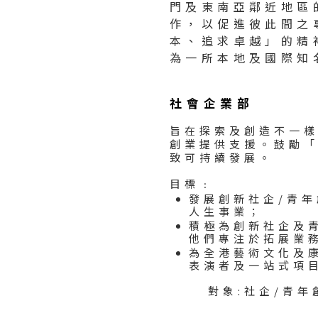
門及東南亞鄰近地區
作，以促進彼此間之
本、追求卓越」的精
為一所本地及國際知
社會企業部
旨在探索及創造不一
創業提供支援。鼓勵
致可持續發展。
目標﹕
發展創新社企/青
人生事業；
積極為創新社企及
他們專注於拓展業
為全港藝術文化及
表演者及一站式項
對象:社企/青年