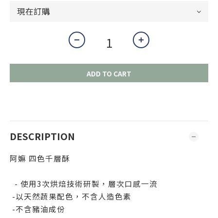
ADD TO CART
DESCRIPTION
阿嫲 四色千層酥
- 使用3次烘焙技術研製，層次口感一流
-以天然蔬果配色，不含人造色素
-不含豬油成份