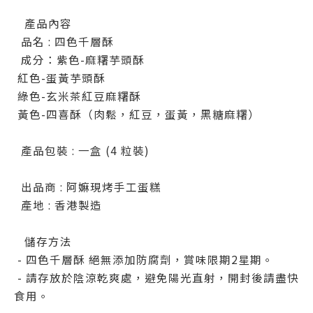
產品內容
品名 : 四色千層酥
成分：紫色-麻糬芋頭酥
紅色-蛋黃芋頭酥
綠色-玄米茶紅豆麻糬酥
黃色-四喜酥（肉鬆，紅豆，蛋黃，黑糖麻糬）
產品包裝 : 一盒 (4 粒裝)
出品商 : 阿嫲現烤手工蛋糕
產地 : 香港製造
儲存方法
- 四色千層酥 絕無添加防腐劑，賞味限期2星期。
- 請存放於陰涼乾爽處，避免陽光直射，開封後請盡快
食用。