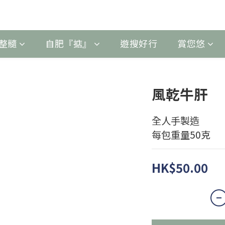
整髓
自肥『掂』
遊搜好行
賞您悠
風乾牛肝
全人手製造
每包重量50克
HK$50.00