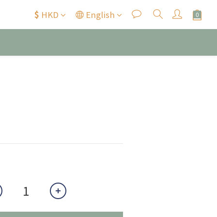
$
HKD
English