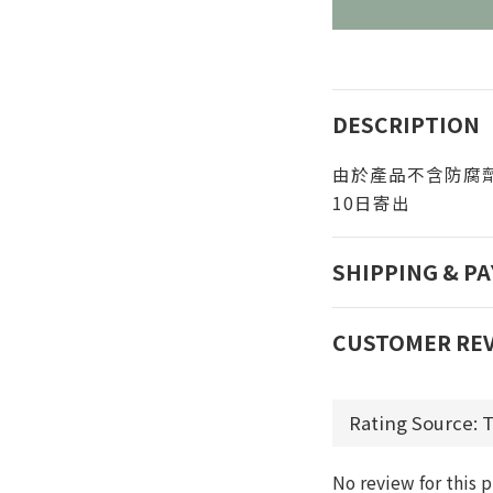
DESCRIPTION
由於產品不含防腐
10日寄出
SHIPPING & P
CUSTOMER RE
No review for this 