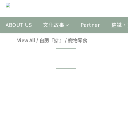
ABOUT US
文化故事
Partner
整識‧
View All
/
自肥『掂』
/
寵物零食