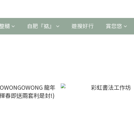
整髓
自肥『掂』
遊搜好行
賞您悠
髓