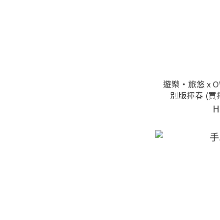
遊樂‧旅悠 x 
別版揮春 (買
H