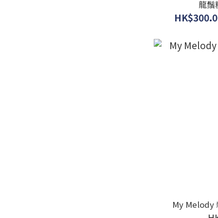
龍鬚
HK$300.0
My Melo
H