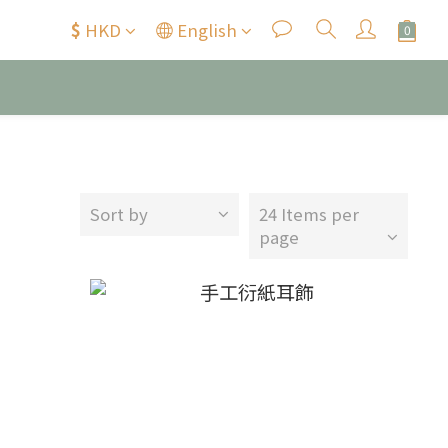
$
HKD
English
Sort by
24 Items per
page