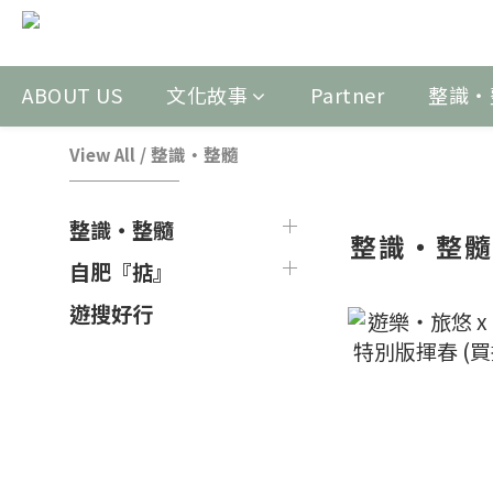
ABOUT US
文化故事
Partner
整識‧
View All
/
整識‧整髓
整識‧整髓
整識‧整
自肥『掂』
遊搜好行