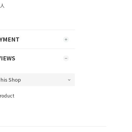
0人
AYMENT
VIEWS
product