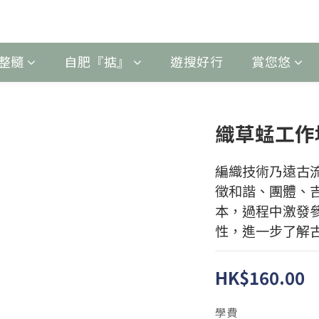
整髓
自肥『掂』
遊搜好行
賞您悠
織草蜢工作
編織技術乃遠古
徵和諧、團體、
本，過程中激發
性，進一步了解
HK$160.00
學費