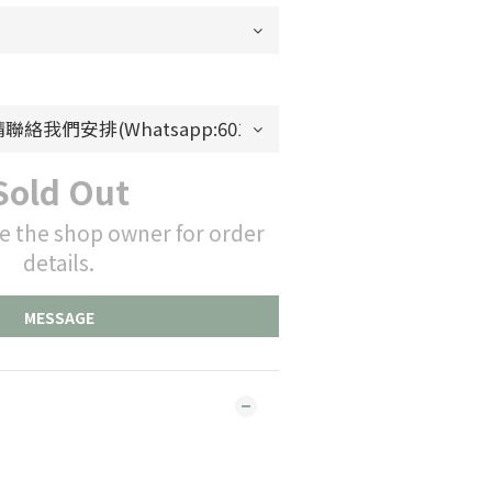
Sold Out
e the shop owner for order
details.
MESSAGE