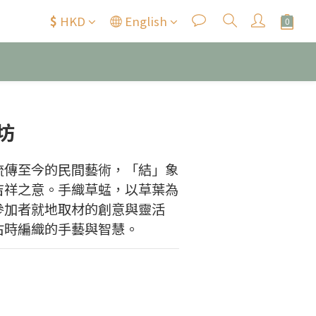
$
HKD
English
坊
流傳至今的民間藝術，「結」象
吉祥之意。手織草蜢，以草葉為
參加者就地取材的創意與靈活
古時編織的手藝與智慧。