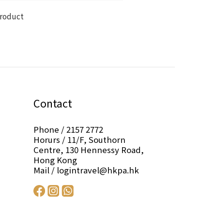
product
Contact
Phone / 2157 2772
Horurs / 11/F, Southorn
Centre, 130 Hennessy Road,
Hong Kong
Mail / logintravel@hkpa.hk