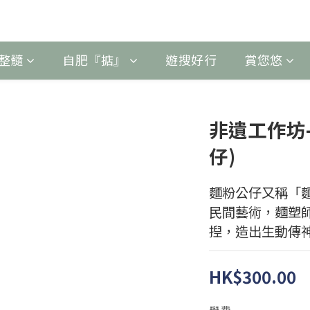
整髓
自肥『掂』
遊搜好行
賞您悠
非遺工作坊-
仔)
麵粉公仔又稱「
民間藝術，麵塑
揑，造出生動傳
HK$300.00