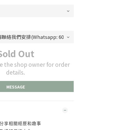
Sold Out
e the shop owner for order
details.
MESSAGE
分享相關經歷和趣事