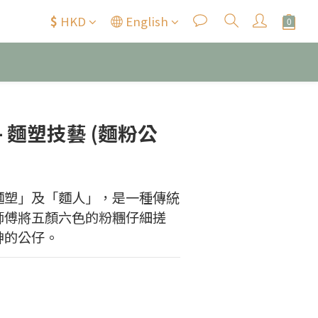
$
HKD
English
 麵塑技藝 (麵粉公
麵塑」及「麵人」，是一種傳統
師傅將五顏六色的粉糰仔細搓
神的公仔。