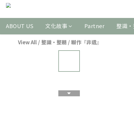
ABOUT US
文化故事
Partner
整識‧
View All
/
整識‧整髓
/
糊作『非遺』