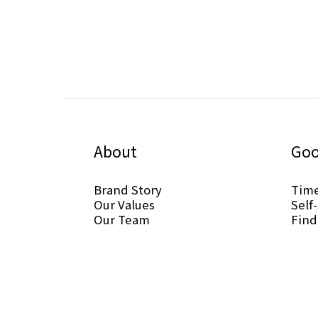
About
Goo
Brand Story
Tim
Our Values
Self
Our Team
Find