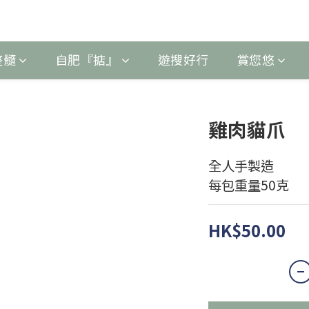
整髓
自肥『掂』
遊搜好行
賞您悠
雞肉貓爪
全人手製造
每包重量50克
HK$50.00