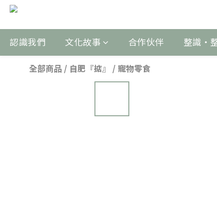
認識我們
文化故事
合作伙伴
整識‧
全部商品
/
自肥『掂』
/
寵物零食