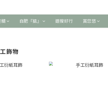
整髓
自肥『掂』
遊搜好行
賞您悠
手工飾物