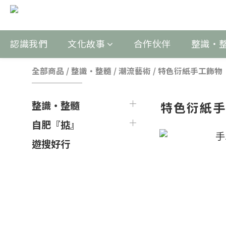
認識我們
文化故事
合作伙伴
整識‧
全部商品
/
整識‧整髓
/
潮流藝術
/
特色衍紙手工飾物
特色衍紙
整識‧整髓
自肥『掂』
遊搜好行